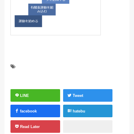
LINE
Tweet
facebook
hatebu
Read Later