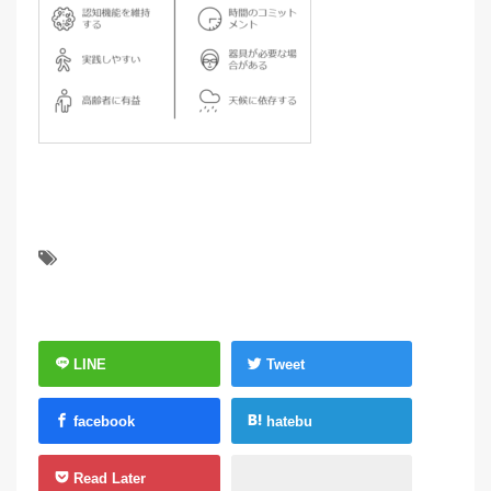
LINE
Tweet
facebook
hatebu
Read Later