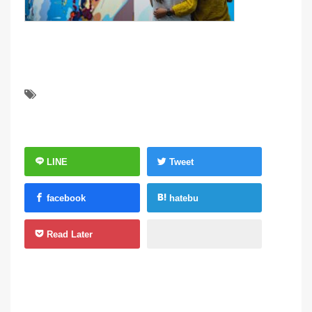
LINE
Tweet
facebook
hatebu
Read Later